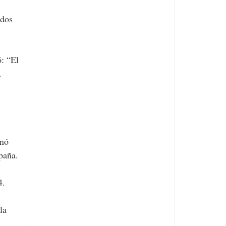
: “El
.
gnó
paña.
4.
la