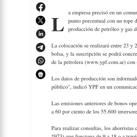
La empresa precisó en un comunicado, que el tramo adicional significará un rendimiento de un
punto porcentual con un tope d
producción de petróleo y gas d
La colocación se realizará entre 23 y 
bolsa, y la suscripción se podrá concre
de la petrolera (www.ypf.com.ar) con e
Los datos de producción son informado
público", indicó YPF en un comunica
Las emisiones anteriores de bonos oper
a 60 por ciento de los 55.600 inversor
Para realizar consultas, los ahorristas
*973) que funciona de 9 a 18 o a travé