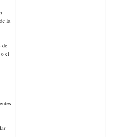
de la
s de
 o el
entes
lar