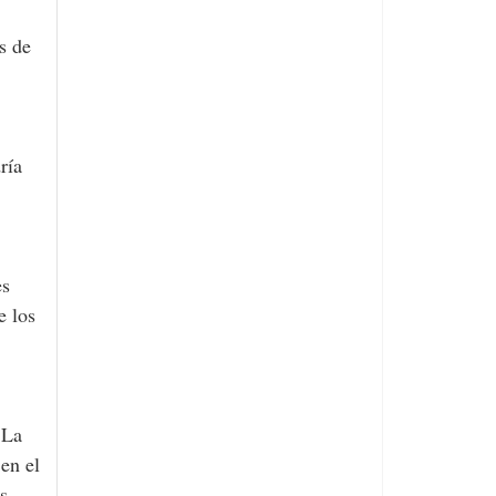
s de
ría
es
e los
 La
en el
s