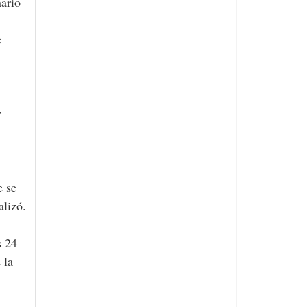
nario
e
y
e se
alizó.
s 24
 la