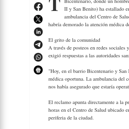
Tras el fatal accidente ocurrido esta mañana en la intersección de las calles 13 y 38 del Barrio
Bicentenario, donde un hombre 
II y San Benito) ha estallado 
ambulancia del Centro de Salud
habría demorado la atención médica d
El grito de la comunidad
A través de posteos en redes sociales
exigió respuestas a las autoridades sani
"Hoy, en el barrio Bicentenario y San 
médica oportuna. La ambulancia del ce
nos había asegurado que estaría operat
El reclamo apunta directamente a la p
horas en el Centro de Salud ubicado e
periferia de la ciudad.