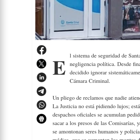
El sistema de seguridad de Santa Cruz no solo está saturado: está siendo sostenido por un hilo de
negligencia política. Desde fin
decidido ignorar sistemáticame
Cámara Criminal.
Un pliego de reclamos que nadie atien
La Justicia no está pidiendo lujos; es
despachos oficiales se acumulan pedi
sacar a los presos de las Comisarías, 
se amontonan seres humanos y policía
médica, que se aumenten los montos de