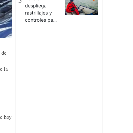
5
despliega
rastrillajes y
controles pa...
e la
de hoy