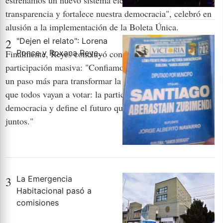
estrenamos un nuevo sistema electoral que aporta más
transparencia y fortalece nuestra democracia", celebró en
alusión a la implementación de la Boleta Única.
2
"Dejen el relato": Lorena
Ponce y Roxana Reye...
Finalmente, Reyes concluyó con un llamado a la
participación masiva: "Confiamos que esta elección sea
un paso más para transformar la Argentina. Es importante
que todos vayan a votar: la participación fortalece nuestra
democracia y define el futuro que queremos construir
juntos."
3
La Emergencia
Habitacional pasó a
comisiones