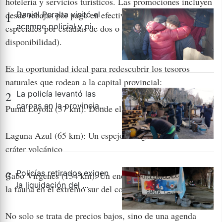
hotelería y servicios turísticos. Las promociones incluyen
desde rebajas por pago en efectivo hasta paquetes
1
Daniel Peralta visitó el
acampe policial y pi...
especiales por estadías de dos o más noches (sujeto a
disponibilidad).
Es la oportunidad ideal para redescubrir los tesoros
naturales que rodean a la capital provincial:
2
La policía levantó las
carpas en la provincia...
Punta Loyola (37 km): Donde el mar y el río se abrazan.
Laguna Azul (65 km): Un espejo de agua cristalina en un
cráter volcánico
3
Policías retirados exigen
Cabo Vírgenes (134 km): Un encuentro con la historia y
la liquidación del ...
la fauna en el extremo sur del continente.
No solo se trata de precios bajos, sino de una agenda