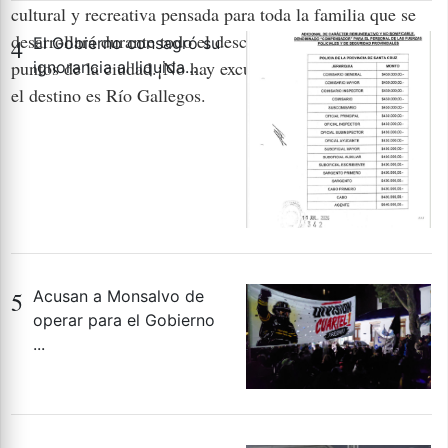
cultural y recreativa pensada para toda la familia que se
desarrollará durante todo el descanso largo en distintos
4
El Gobierno consagró su
puntos de la ciudad.¡No hay excusas! Este fin de semana,
ignorancia al liquida...
el destino es Río Gallegos.
5
Acusan a Monsalvo de
operar para el Gobierno
...