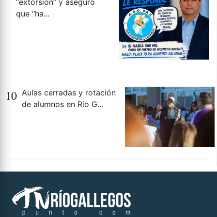
“extorsión” y aseguró
que “ha...
10
Aulas cerradas y rotación
de alumnos en Río G...