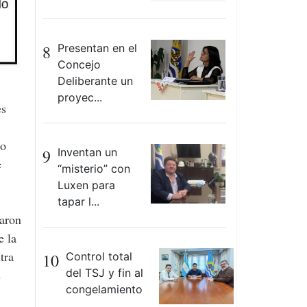
8
Presentan en el
Concejo
Deliberante un
proyec...
to
9
Inventan un
e
“misterio” con
Luxen para
tapar l...
taron
e la
tra
10
Control total
del TSJ y fin al
s
congelamiento
...