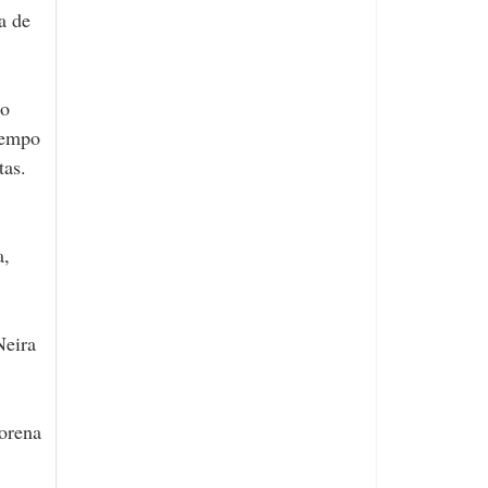
a de
co
tiempo
tas.
a,
Neira
Lorena