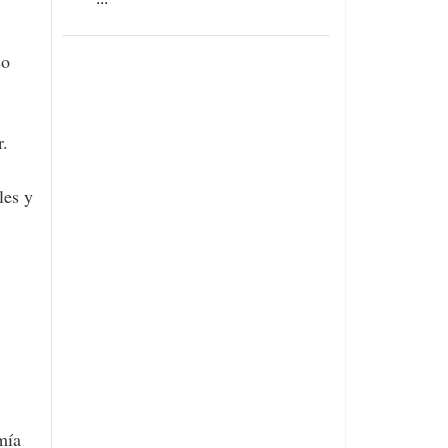
co
r.
les y
mía