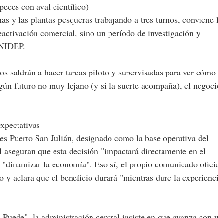
eces con aval científico)
as y las plantas pesqueras trabajando a tres turnos, conviene 
eactivación comercial, sino un período de investigación y
 INIDEP.
os saldrán a hacer tareas piloto y supervisadas para ver cómo
lgún futuro no muy lejano (y si la suerte acompaña), el negoci
expectativas
a es Puerto San Julián, designado como la base operativa del
l aseguran que esta decisión "impactará directamente en el
 "dinamizar la economía". Eso sí, el propio comunicado oficia
 y aclara que el beneficio durará "mientras dure la experienci
z Puede", la administración central insiste en que avanza con 