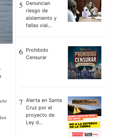
5
Denuncian
riesgo de
aislamiento y
fallas vial...
6
Prohibido
Censurar
,
a
ecto
7
Alerta en Santa
Cruz por el
proyecto de
iso
Ley d...