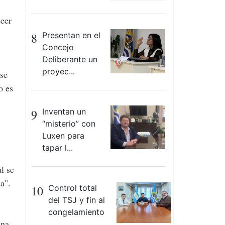
leer
8
Presentan en el
Concejo
Deliberante un
proyec...
 se
o es
9
Inventan un
“misterio” con
Luxen para
tapar l...
l se
a".
10
Control total
del TSJ y fin al
congelamiento
una
...