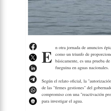
En otra jornada de anuncios épicos para la economía local, el Gobierno de Santa Cruz celebró
como un triunfo de proporcione
básicamente, es una prueba de
fueguina en aguas nacionales.
Según el relato oficial, la "autorizaci
de las "firmes gestiones" del gobernad
compromiso con una "reactivación prod
para investigar el agua.