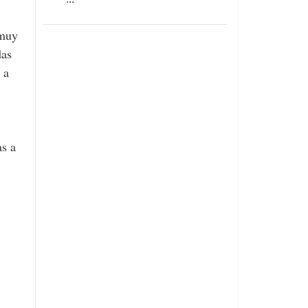
 muy
das
 a
as a