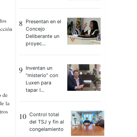
dos
8
Presentan en el
ucción
Concejo
Deliberante un
proyec...
9
Inventan un
“misterio” con
Luxen para
tapar l...
o de
de la
tros
10
Control total
del TSJ y fin al
congelamiento
...