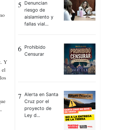
5
Denuncian
riesgo de
omo
aislamiento y
fallas vial...
6
Prohibido
Censurar
z. Y
 el
los
7
Alerta en Santa
que
Cruz por el
,
proyecto de
Ley d...