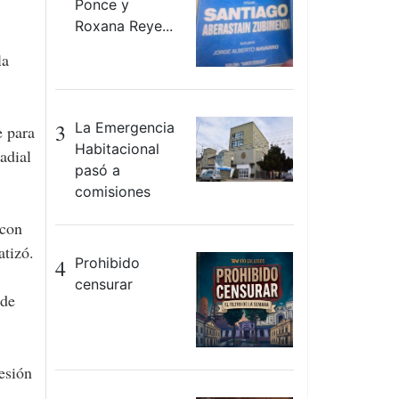
Ponce y
Roxana Reye...
la
3
La Emergencia
e para
Habitacional
adial
pasó a
comisiones
 con
atizó.
4
Prohibido
censurar
 de
esión