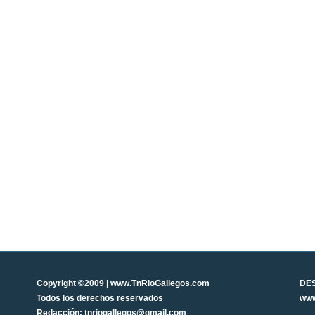
Copyright ©2009 | www.TnRioGallegos.com
DE
Todos los derechos reservados
www
Redacción: tnriogallegos@gmail.com