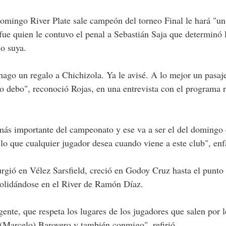
domingo River Plate sale campeón del torneo Final le hará "un
fue quien le contuvo el penal a Sebastián Saja que determinó 
no suya.
ago un regalo a Chichizola. Ya le avisé. A lo mejor un pasaj
o debo", reconoció Rojas, en una entrevista con el programa r
o más importante del campeonato y ese va a ser el del domingo
o que cualquier jugador desea cuando viene a este club", enf
urgió en Vélez Sarsfield, creció en Godoy Cruz hasta el punto
nsolidándose en el River de Ramón Díaz.
ente, que respeta los lugares de los jugadores que salen por l
(Marcelo) Barovero y también conmigo", refirió.