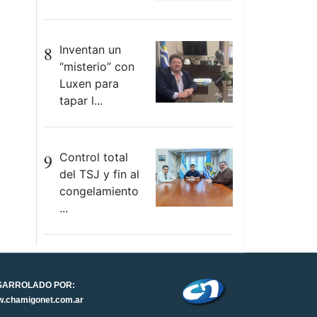
8
Inventan un
“misterio” con
Luxen para
tapar l...
9
Control total
del TSJ y fin al
congelamiento
...
SARROLADO POR:
.chamigonet.com.ar